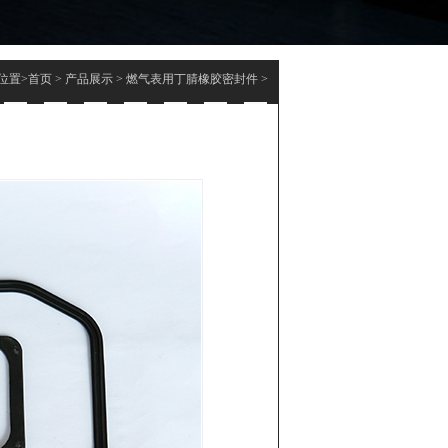
位置>
首页
>
产品展示
>
燃气表用丁腈橡胶密封件
>